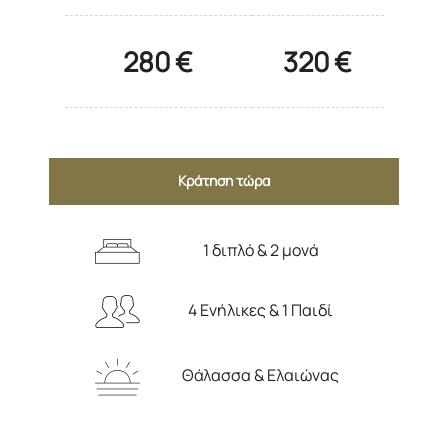
280 €
320 €
Κράτηση τώρα
1 διπλό & 2 μονά
4 Ενήλικες & 1 Παιδί
Θάλασσα & Ελαιώνας