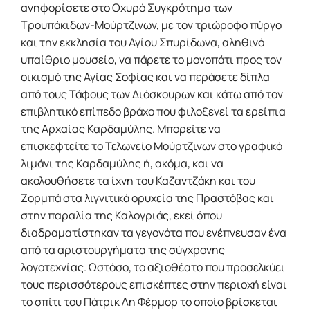
ανηφορίσετε στο Οχυρό Συγκρότημα των
Τρουπάκιδων-Μούρτζινων, με τον τριώροφο πύργο
και την εκκλησία του Αγίου Σπυρίδωνα, αληθινό
υπαίθριο μουσείο, να πάρετε το μονοπάτι προς τον
οικισμό της Αγίας Σοφίας και να περάσετε δίπλα
από τους Τάφους των Διόσκουρων και κάτω από τον
επιβλητικό επίπεδο βράχο που φιλοξενεί τα ερείπια
της Αρχαίας Καρδαμύλης. Μπορείτε να
επισκεφτείτε το Τελωνείο Μούρτζινων στο γραφικό
λιμάνι της Καρδαμύλης ή, ακόμα, και να
ακολουθήσετε τα ίχνη του Καζαντζάκη και του
Ζορμπά στα λιγνιτικά ορυχεία της Πραστόβας και
στην παραλία της Καλογριάς, εκεί όπου
διαδραματίστηκαν τα γεγονότα που ενέπνευσαν ένα
από τα αριστουργήματα της σύγχρονης
λογοτεχνίας. Ωστόσο, το αξιοθέατο που προσελκύει
τους περισσότερους επισκέπτες στην περιοχή είναι
το σπίτι του Πάτρικ Λη Φέρμορ το οποίο βρίσκεται