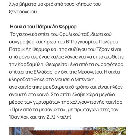
λίγα βήματα μακριά από τους κήπους του
ξενοδοχείου.
Η οικία του Πάτρικ Λη Φέρμορ
Το γειτονικό σπίτι του θρυλικού ταξιδιωτικού
συγγραφέα και ήρωα του Β’ Παγκοσμίου Πολέμου
Πάτρικ Λη Φέρμορ και της συζύγου του Τζόαν είναι
από μόνο του ένας καλός λόγος για να επισκεφθείτε
την Καρδαμύλη. Θεωρείται ένα από τα ομορφότερα
σπίτια της Ελλάδας, αν όχι της Μεσογείου. Η οικία
κληροδοτήθηκε στο Μουσείο Μπενάκη,
ανακαινίστηκε με εξαιρετικό τρόπο και είναι πλέον
ανοικτή στο κοινό. Στο σπίτι έλαβε χώρα μεγάλο
μέρος των γυρισμάτων της χολιγουντιανής ταινίας
«Πριν από τα μεσάνυχτα», με πρωταγωνιστές τον
Ίθαν Χοκ και την Ζιλί Ντελπί.