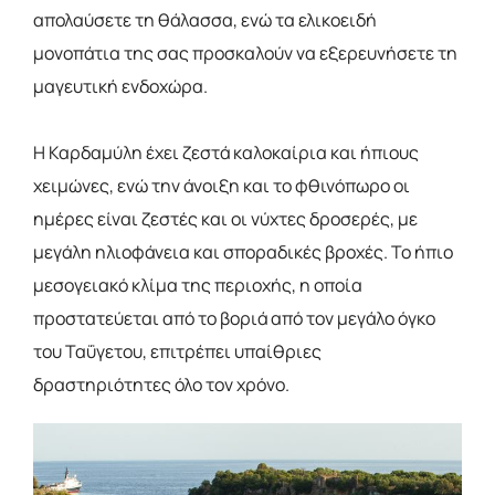
απολαύσετε τη θάλασσα, ενώ τα ελικοειδή
μονοπάτια της σας προσκαλούν να εξερευνήσετε τη
μαγευτική ενδοχώρα.
Η Καρδαμύλη έχει ζεστά καλοκαίρια και ήπιους
χειμώνες, ενώ την άνοιξη και το φθινόπωρο οι
ημέρες είναι ζεστές και οι νύχτες δροσερές, με
μεγάλη ηλιοφάνεια και σποραδικές βροχές. Το ήπιο
μεσογειακό κλίμα της περιοχής, η οποία
προστατεύεται από το βοριά από τον μεγάλο όγκο
του Ταΰγετου, επιτρέπει υπαίθριες
δραστηριότητες όλο τον χρόνο.