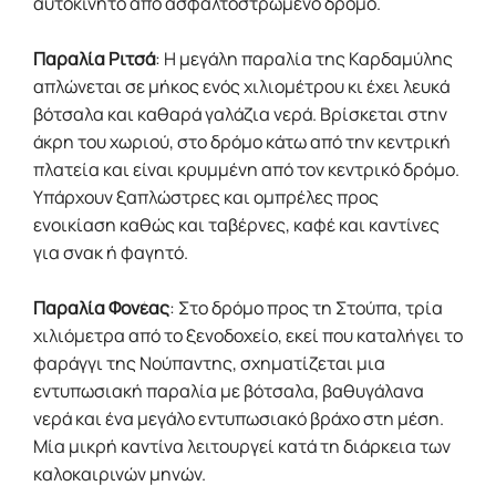
αυτοκίνητο από ασφαλτοστρωμένο δρόμο.
Παραλία Ριτσά
: Η μεγάλη παραλία της Καρδαμύλης
απλώνεται σε μήκος ενός χιλιομέτρου κι έχει λευκά
βότσαλα και καθαρά γαλάζια νερά. Βρίσκεται στην
άκρη του χωριού, στο δρόμο κάτω από την κεντρική
πλατεία και είναι κρυμμένη από τον κεντρικό δρόμο.
Υπάρχουν ξαπλώστρες και ομπρέλες προς
ενοικίαση καθώς και ταβέρνες, καφέ και καντίνες
για σνακ ή φαγητό.
Παραλία Φονέας
: Στο δρόμο προς τη Στούπα, τρία
χιλιόμετρα από το ξενοδοχείο, εκεί που καταλήγει το
φαράγγι της Νούπαντης, σχηματίζεται μια
εντυπωσιακή παραλία με βότσαλα, βαθυγάλανα
νερά και ένα μεγάλο εντυπωσιακό βράχο στη μέση.
Μία μικρή καντίνα λειτουργεί κατά τη διάρκεια των
καλοκαιρινών μηνών.