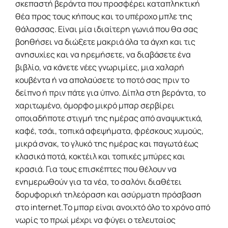
σκεπαστή βεράντα που προσφέρει καταπληκτική
θέα προς τους κήπους και το υπέροχο μπλε της
θάλασσας. Είναι μία ιδιαίτερη γωνιά που θα σας
βοηθήσει να διώξετε μακριά όλα τα άγχη και τις
ανησυχίες και να ηρεμήσετε, να διαβάσετε ένα
βιβλίο, να κάνετε νέες γνωριμίες, μια χαλαρή
κουβέντα ή να απολαύσετε το ποτό σας πριν το
δείπνο ή πριν πάτε για ύπνο. Δίπλα στη βεράντα, το
χαριτωμένο, όμορφο μικρό μπαρ σερβίρει
οποιαδήποτε στιγμή της ημέρας από αναψυκτικά,
καφέ, τσάι, τοπικά αφεψήματα, φρέσκους χυμούς,
μικρά σνακ, το γλυκό της ημέρας και παγωτά έως
κλασικά ποτά, κοκτέιλ και τοπικές μπύρες και
κρασιά. Για τους επισκέπτες που θέλουν να
ενημερωθούν για τα νέα, το σαλόνι διαθέτει
δορυφορική τηλεόραση και ασύρματη πρόσβαση
στο internet.Το μπαρ είναι ανοιχτό όλο το χρόνο από
νωρίς το πρωί μέχρι να φύγει ο τελευταίος