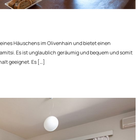
k eines Häuschens im Olivenhain und bietet einen
lamitsi. Es ist unglaublich geräumig und bequem und somit
halt geeignet. Es […]