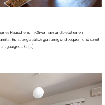
k eines Häuschens im Olivenhain und bietet einen
lamitsi. Es ist unglaublich geräumig und bequem und somit
halt geeignet. Es […]